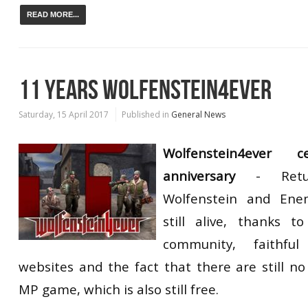
READ MORE...
11 YEARS WOLFENSTEIN4EVER
Saturday, 15 April 2017
Published in
General News
Wolfenstein4ever
c
anniversary
-
Ret
Wolfenstein and Enem
still alive, thanks t
community, faithfu
websites and the fact that there are still 
MP game, which is also still free.