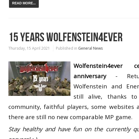
READ MORE...
15 YEARS WOLFENSTEIN4EVER
Thursday, 15 April 2021
Published in
General News
Wolfenstein4ever
c
anniversary
-
Ret
Wolfenstein and Enem
still alive, thanks t
community, faithful players, some websites 
there are still no new comparable MP game.
Stay healthy and have fun on the currently qu