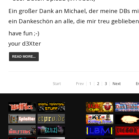
Ein großer Dank an Michael, der meine DBs mi
ein Dankeschön an alle, die mir treu geblieben
have fun ;-)
your d3Xter
READ MORE...
Start
Prev
1
2
3
Next
E