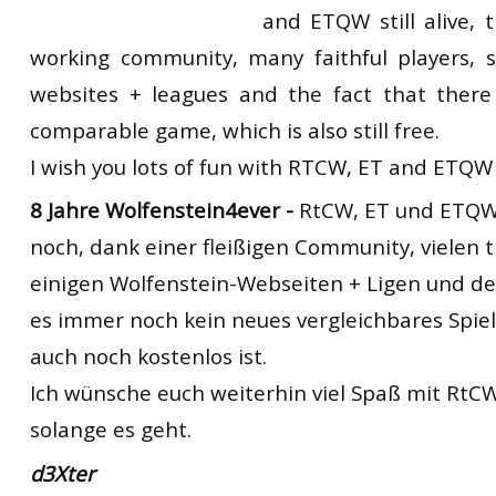
and
ETQW
still alive
,
t
RtCW Feintuning
ET:QW Movies
Wolfenstein Movies
ET Scene
General News
working
community
,
many
faithful
players
,
DB Misc
ET:QW Scene
Game News
websites
+
leagues
and the fact
that
there 
comparable
game,
which
is
also
still
free
.
DB Movies
DB Scene
Game Movies
I wish
you lots of fun
with
RTCW
,
ET
and
ETQW
PC Hard + Software
8 Jahre Wolfenstein4ever -
RtCW, ET und ETQW
noch, dank einer fleißigen Community, vielen t
einigen Wolfenstein-Webseiten + Ligen und de
es immer noch kein neues vergleichbares Spiel
auch noch kostenlos ist.
Ich wünsche euch weiterhin viel Spaß mit RtC
solange es geht.
d3Xter