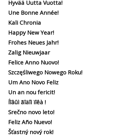
Hyvää Uutta Vuotta!
Une Bonne Année!
Kali Chronia
Happy New Year!
Frohes Neues Jahr!
Zalig Nieuwjaar
Felice Anno Nuovo!
Szczęśliwego Nowego Roku!
Um Ano Novo Feliz
Un an nou fericit!
Íîâûì ãîäîì ïîêà !
Srečno novo leto!
Feliz Año Nuevo!
Šťastný nový rok!