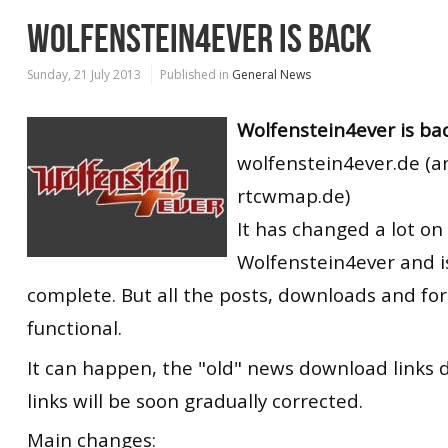
WOLFENSTEIN4EVER IS BACK
Sunday, 21 July 2013
Published in
General News
Wolfenstein4ever is bac
wolfenstein4ever.de (
rtcwmap.de)
It has changed a lot on
Wolfenstein4ever and i
complete. But all the posts, downloads and fo
functional.
It can happen, the "old" news download links 
links will be soon gradually corrected.
Main changes: