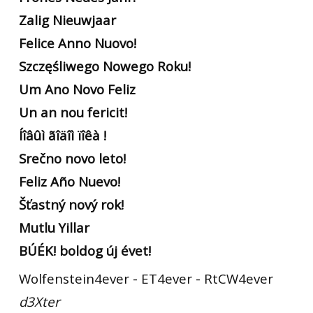
Zalig Nieuwjaar
Felice Anno Nuovo!
Szczęśliwego Nowego Roku!
Um Ano Novo Feliz
Un an nou fericit!
Íîâûì ãîäîì ïîêà !
Srečno novo leto!
Feliz Año Nuevo!
Šťastný nový rok!
Mutlu Yillar
BÚÉK! boldog új évet!
Wolfenstein4ever - ET4ever - RtCW4ever
d3Xter