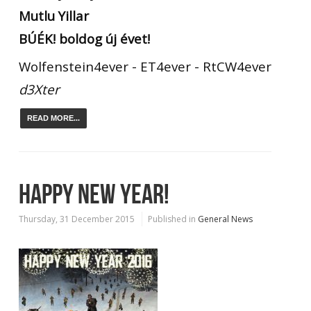
Mutlu Yillar
BÚÉK! boldog új évet!
Wolfenstein4ever - ET4ever - RtCW4ever
d3Xter
READ MORE...
HAPPY NEW YEAR!
Thursday, 31 December 2015
Published in
General News