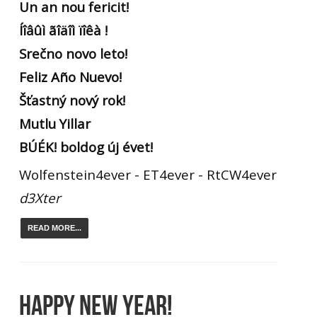
Un an nou fericit!
Íîâûì ãîäîì ïîêà !
Srečno novo leto!
Feliz Año Nuevo!
Šťastný nový rok!
Mutlu Yillar
BÚÉK! boldog új évet!
Wolfenstein4ever - ET4ever - RtCW4ever
d3Xter
READ MORE...
HAPPY NEW YEAR!