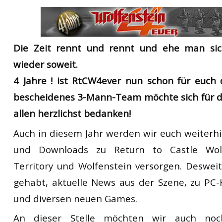
RtCW Feintuning
ET:QW Movies
Wolfenstein Movies
ET Scene
General News
DB Misc
ET:QW Scene
Game News
Die Zeit rennt und rennt und ehe man sich
DB Movies
DB Scene
Game Movies
wieder soweit.
PC Hard + Software
4 Jahre ! ist RtCW4ever nun schon für euch 
bescheidenes 3-Mann-Team möchte sich für d
allen herzlichst bedanken!
Auch in diesem Jahr werden wir euch weiterhi
und Downloads zu Return to Castle Wol
Territory und Wolfenstein versorgen. Desweit
gehabt, aktuelle News aus der Szene, zu PC
und diversen neuen Games.
An dieser Stelle möchten wir auch noc