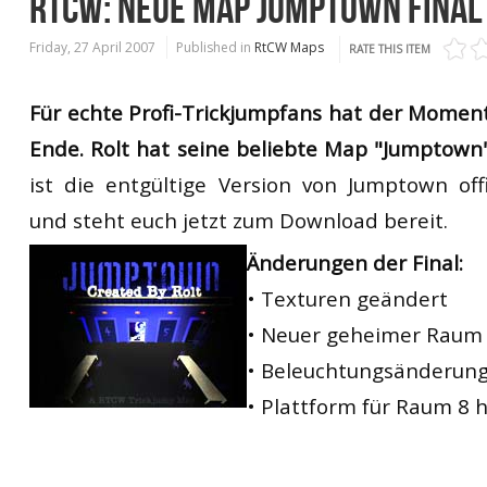
RTCW: NEUE MAP JUMPTOWN FINAL
Friday, 27 April 2007
Published in
RtCW Maps
RATE THIS ITEM
Für echte Profi-Trickjumpfans hat der Momen
Ende. Rolt hat seine beliebte Map "Jumptown" 
ist die
entgültige
Version
von
Jumptown
off
und steht euch jetzt zum Download bereit.
Änderungen
der
Final:
•
Texturen ge
ändert
•
Neuer
geheimer
Raum
•
Beleuchtungsänderun
•
Plattform
für Raum
8 