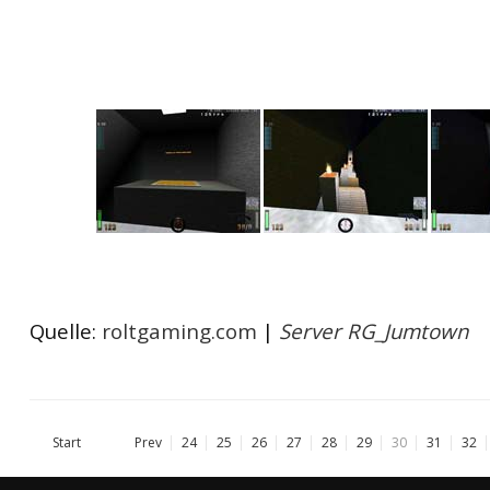
Quelle:
roltgaming.com
|
Server RG_Jumtown
Start
Prev
24
25
26
27
28
29
30
31
32