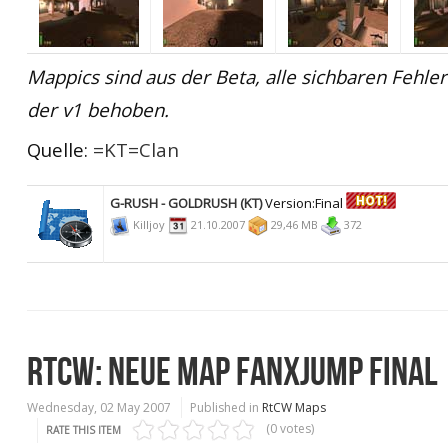
Mappics sind aus der Beta, alle sichbaren Fehler
der v1 behoben.
Quelle:
=KT=Clan
G-RUSH - GOLDRUSH (KT)
Version:Final
Killjoy
21.10.2007
29,46 MB
372
RTCW: NEUE MAP FANXJUMP FINAL
Wednesday, 02 May 2007
Published in
RtCW Maps
(0 votes)
RATE THIS ITEM