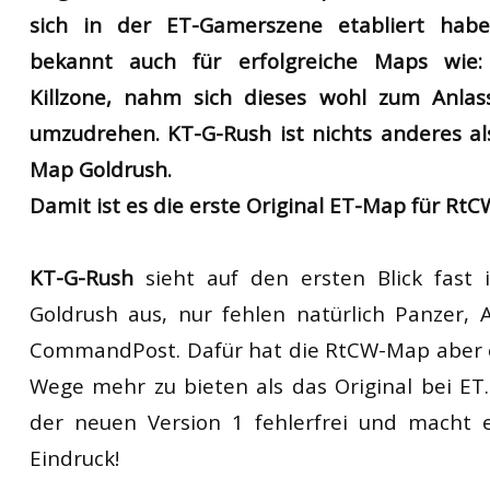
sich in der ET-Gamerszene etabliert haben
RtCW Feintuning
ET:QW Movies
Wolfenstein Movies
ET Scene
General News
bekannt auch für erfolgreiche Maps wie: 
DB Misc
ET:QW Scene
Game News
Killzone, nahm sich dieses wohl zum Anla
DB Movies
DB Scene
Game Movies
umzudrehen. KT-G-Rush ist nichts anderes als
Map Goldrush.
PC Hard + Software
Damit ist es die erste Original ET-Map für RtC
KT-G-Rush
sieht auf den ersten Blick fast i
Goldrush aus, nur fehlen natürlich Panzer
CommandPost. Dafür hat die RtCW-Map aber 
Wege mehr zu bieten als das Original bei ET.
der neuen Version 1 fehlerfrei und macht 
Eindruck!