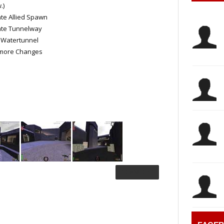
.)
ate Allied Spawn
nate Tunnelway
 Watertunnel
 more Changes
DOWNLOAD