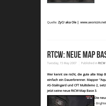
Quelle:
ZyCr aka Ole |
www.aeonizm.net
RTCW: NEUE MAP BA
Tuesday, 15 May 2007
Published in
RtCW
Wer kennt sie nicht, die gute alte Map
einfach ein Dauerbrenner. Mapper "Aqu
AS-Stalingard und CFT Multidemo 2
, set
jetzt seine neue RtCW-Map Base 3.
Die neu
- Bright