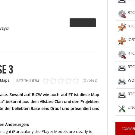
RTC
DOWNLOAD
RTC
/zycr
IOR
RTC
SE 3
RTC
WOL
 Maps
(0 votes)
RATE THIS ITEM
RTC
 Base. Sowohl auf RtCW wie auch auf ET ist diese Map
a" bekannt aus dem Allstars-Clan und den Projekten:
UNC
zte der beliebten Base eins Drauf und präsentiert uns
en Änderungen:
COMME
er Light (Particularly the Player Models are clearly to