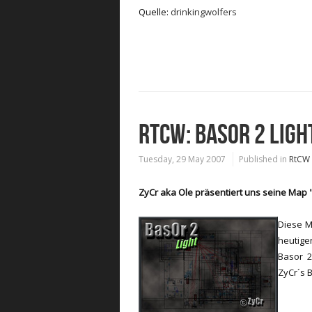
Quelle:
drinkingwolfers
RTCW: BASOR 2 LIGH
Tuesday, 29 May 2007
Published in
RtCW
ZyCr aka Ole präsentiert uns seine Map "
Diese M
heutigen
Basor 2
ZyCr´s 