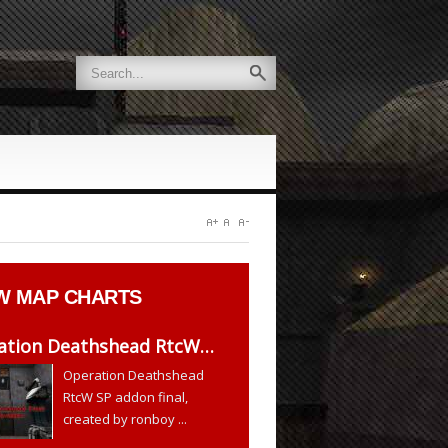
W
MAP CHARTS
ation Deathshead RtcW…
Operation Deathshead
RtcW SP addon final,
created by ronboy ...