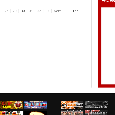
FACE
28
29
30
31
32
33
Next
End