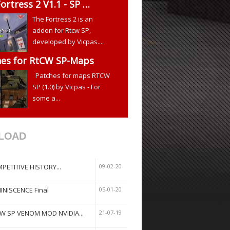
ortress 2 V1.1 - SP …
The Fortress 2 is an
addon for Rtcw SP,
developed by Vicpas....
hes for RtCW SP-Maps
Patches for maps RTCW
SP (1.0) by Vicpas - For
some a...
LOAD
PETITIVE HISTORY...
09-02-20
INISCENCE Final
05-01-20
W SP VENOM MOD NVIDIA...
21-07-19