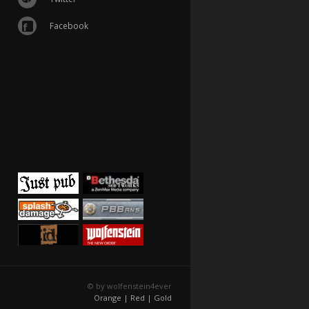
Facebook
© by wolfenstein4ever
Orange |
Red |
Gold