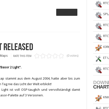
RTC
DOWNLOAD
SPL
RTC
RTC
T RELEASED
IOR
 Maps
(0 votes)
RATE THIS ITEM
ET 
Basor 2 Light".
RTC
ap stammt aus dem August 2004, hatte aber bis zum
DOWN
 Tag nie das Licht der Welt erblickt!
CHAR
 Light ist voll OSP-tauglich und vervollständigt damit
Basor-Palette auf 3 Versionen.
KNI
RTC