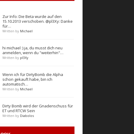
Zur Info: Die Beta wurde auf den
15.10.2013 verschoben. @pl3Xy: Danke
für…
Written by
Michael
hi michael :) ja, du musst dich neu
anmelden, wenn du "weiterhin"…
Written by
pl3Xy
Wenn ich für DirtyBomb die Alpha
schon gekauft habe, bin ich
automatisch…
Written by
Michael
Dirty Bomb wird der Gnadenschuss für
ET und RTCW Sein
Written by
Diabolos