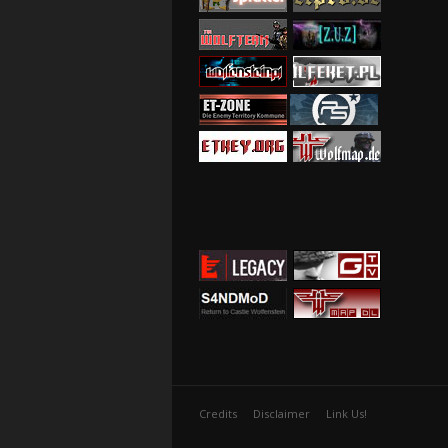
Credits
Disclaimer
Link Us!