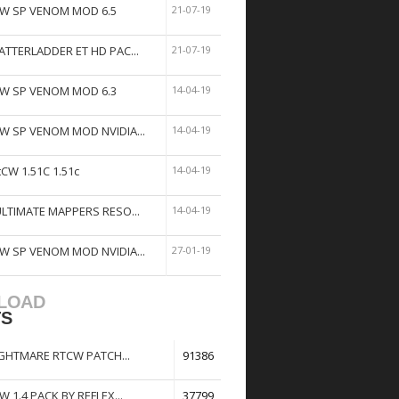
W SP VENOM MOD 6.5
21-07-19
ATTERLADDER ET HD PAC...
21-07-19
W SP VENOM MOD 6.3
14-04-19
W SP VENOM MOD NVIDIA...
14-04-19
tCW 1.51C 1.51c
14-04-19
ULTIMATE MAPPERS RESO...
14-04-19
W SP VENOM MOD NVIDIA...
27-01-19
LOAD
TS
GHTMARE RTCW PATCH...
91386
W 1.4 PACK BY REFLEX...
37799