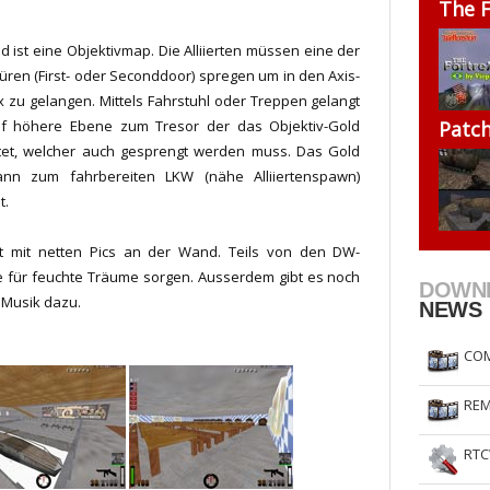
The F
RtCW Feintuning
ET Feintuning
d ist eine Objektivmap. Die Alliierten müssen eine der
üren (First- oder Seconddoor) spregen um in den Axis-
 zu gelangen. Mittels Fahrstuhl oder Treppen gelangt
f höhere Ebene zum Tresor der das Objektiv-Gold
Patc
tet, welcher auch gesprengt werden muss. Das Gold
ann zum fahrbereiten LKW (nähe Alliiertenspawn)
t.
t mit netten Pics an der Wand. Teils von den DW-
ie für feuchte Träume sorgen. Ausserdem gibt es noch
DOWN
 Musik dazu.
NEWS
COM
REM
RTC