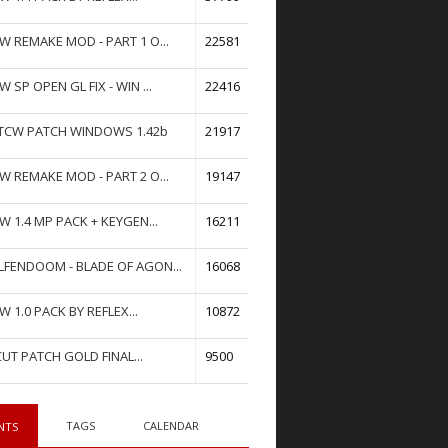
W REMAKE MOD - PART 1 O...
22581
W SP OPEN GL FIX - WIN ...
22416
TCW PATCH WINDOWS 1.42b
21917
W REMAKE MOD - PART 2 O...
19147
W 1.4 MP PACK + KEYGEN...
16211
FENDOOM - BLADE OF AGON...
16068
W 1.0 PACK BY REFLEX...
10872
UT PATCH GOLD FINAL...
9500
TAGS
CALENDAR
NTS