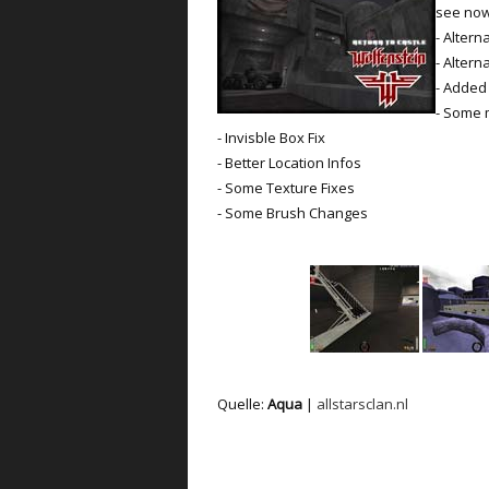
see now
- Altern
- Alter
- Added
- Some
- Invisble Box Fix
- Better Location Infos
- Some Texture Fixes
- Some Brush Changes
Quelle:
Aqua
|
allstarsclan.nl