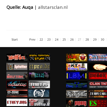
Quelle: Auqa
|
allstarsclan.nl
Start
Prev
22
23
24
25
26
27
28
29
30