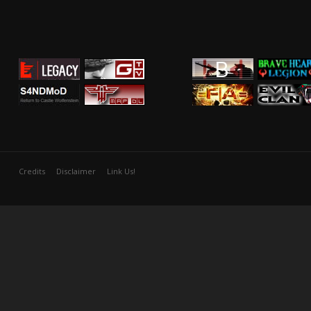
Credits
Disclaimer
Link Us!