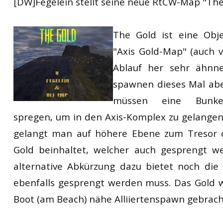
[DW]Fegelein stellt seine neue RtCW-Map "The 
RtCW Feintuning
ET:QW Movies
Wolfenstein Movies
ET Scene
General News
The Gold ist eine Obj
DB Misc
ET:QW Scene
Game News
"Axis Gold-Map" (auch 
DB Movies
DB Scene
Game Movies
Ablauf her sehr ähnnel
PC Hard + Software
spawnen dieses Mal ab
müssen eine Bunkert
spregen, um in den Axis-Komplex zu gelangen
gelangt man auf höhere Ebene zum Tresor d
Gold beinhaltet, welcher auch gesprengt w
alternative Abkürzung dazu bietet noch die 
ebenfalls gesprengt werden muss. Das Gold 
Boot (am Beach) nähe Alliiertenspawn gebrach