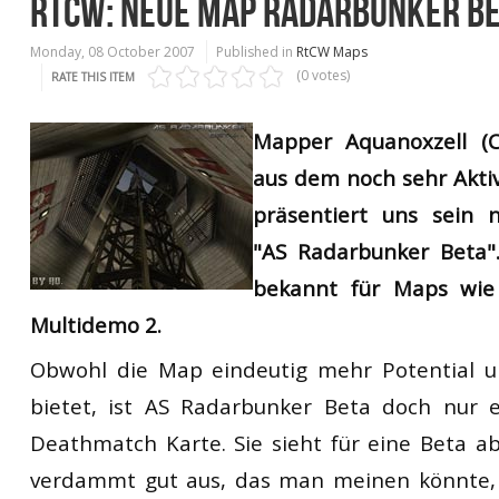
RTCW: NEUE MAP RADARBUNKER B
Monday, 08 October 2007
Published in
RtCW Maps
(0 votes)
RATE THIS ITEM
Mapper Aquanoxzell (Ch
aus dem noch sehr Aktiv
präsentiert uns sein 
"AS Radarbunker Beta".
bekannt für Maps wie
Multidemo 2.
Obwohl die Map eindeutig mehr Potential u
bietet, ist AS Radarbunker Beta doch nur 
Deathmatch Karte. Sie sieht für eine Beta ab
verdammt gut aus, das man meinen könnte,