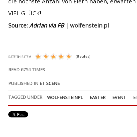
die höchste Anzahl von Eiern haben, erwarten s
VIEL GLÜCK!
Source:
Adrian via FB
|
wolfenstein.pl
(9 votes)
RATE THIS ITEM
READ
6754
TIMES
PUBLISHED IN
ET SCENE
TAGGED UNDER
WOLFENSTEINPL
EASTER
EVENT
E