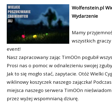
RtCW Feintuning
Wolfenstein.pl Wi
ET:QW Movies
Wolfenstein Movies
ET Scene
General News
Wydarzenie
DB Misc
ET:QW Scene
Game News
DB Movies
DB Scene
Game Movies
Mamy przyjemnoś
PC Hard + Software
wszystkich graczy
event!
Nasz zapracowany zając TimOOn pogubił wszyst
Prosi nas o pomoc w odnalezieniu swojej zguby
Jak to się mogło stać, zapytacie. Otóż Wielki C
wiklinowy koszyczek naszego zajączka! Podcza
miejsca naszego serwera TimOOn nieświadomie
przez wyżej wspomnianą dziurę.