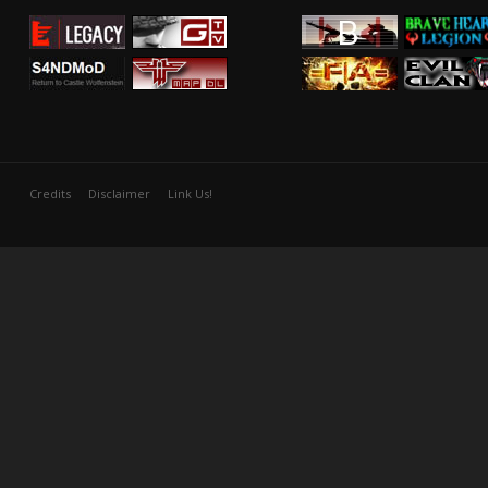
Credits
Disclaimer
Link Us!